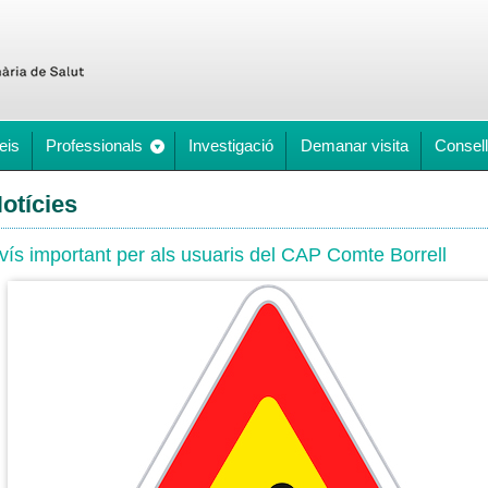
eis
Professionals
Investigació
Demanar visita
Consell
otícies
vís important per als usuaris del CAP Comte Borrell