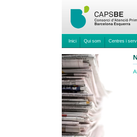
Inici
Qui som
Centres i serv
N
A