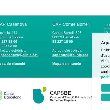
AP Casanova
CAP Comte Borrell
Enl
Per
sselló, 161
Comte Borrell, 305
8036
Barcelona
08029
Barcelona
Trà
 227 98 00
93 227 18 00
Aque
 227 98 05
Bús
Utili
reça electrònica:
Adreça electrònica:
Acc
apcasanova@clinic.cat
capborrell@clinic.cat
d’usua
el co
Not
apa de situació
Mapa de situació
cooki
Can
cooki
polít