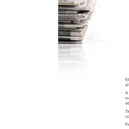
El
al
A 
me
o
Ta
co
Pr