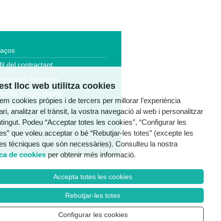
laços
fil del contractant
mits més freqüents
st lloc web utilitza cookies
tia de suggeriments
tzem cookies pròpies i de tercers per millorar l’experiència
essibilitat
ri, analitzar el trànsit, la vostra navegació al web i personalitzar
ntingut. Podeu “Acceptar totes les cookies”, “Configurar les
a legal
es” que voleu acceptar o bé “Rebutjar-les totes” (excepte les
al Ètic
es tècniques que són necessàries). Consulteu la nostra
ica de cookies
per obtenir més informació.
Accepta totes les cookies
Rebutjar-les totes
Configurar les cookies