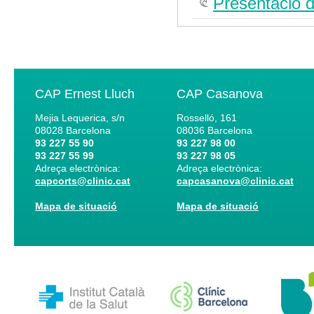
Presentació d
CAP Ernest Lluch
CAP Casanova
Mejia Lequerica, s/n
Rosselló, 161
08028
Barcelona
08036
Barcelona
93 227 55 90
93 227 98 00
93 227 55 99
93 227 98 05
Adreça electrònica:
Adreça electrònica:
capcorts@clinic.cat
capcasanova@clinic.cat
Mapa de situació
Mapa de situació