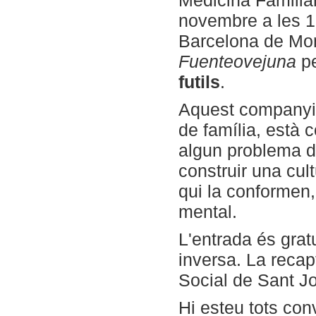
Medicina Familia
novembre a les 1
Barcelona de Mont
Fuenteovejuna
pe
futils
.
Aquest companyia 
de família, està 
algun problema d
construir una cult
qui la conformen, 
mental.
L'entrada és grat
inversa. La recap
Social de Sant J
Hi esteu tots con