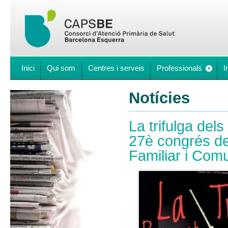
Inici
Qui som
Centres i serveis
Professionals
I
Notícies
La trifulga del
27è congrés de
Familiar i Com