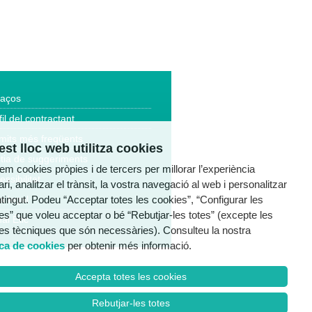
laços
fil del contractant
mits més freqüents
st lloc web utilitza cookies
tia de suggeriments
tzem cookies pròpies i de tercers per millorar l’experiència
essibilitat
ri, analitzar el trànsit, la vostra navegació al web i personalitzar
ntingut. Podeu “Acceptar totes les cookies”, “Configurar les
a legal
es” que voleu acceptar o bé “Rebutjar-les totes” (excepte les
al Ètic
es tècniques que són necessàries). Consulteu la nostra
ica de cookies
per obtenir més informació.
Accepta totes les cookies
Rebutjar-les totes