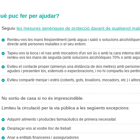
uè puc fer per ajudar?
Seguiu
les mesures genèriques de protecció davant de qualsevol malal
Renteu-vos les mans freqüentment (amb aigua i sabó o solucions alcohòlique
directe amb persones malaltes o el seu entorn.
Tapeu-vos la boca i el nas amb mocadors d'un sol ús o amb la cara interna del
renteu-vos les mans de seguida (amb solucions alcohòliques 70% o amb aigua
Eviteu el contacte proper (almenys una distància de dos metres) amb persones
agudes i presenten tos, esternuts o expectoracions, i no hi compartiu les pert
Eviteu compartir menjar i estris (coberts, gots, tovallons, mocadors, etc.) i al
No sortiu de casa si no és imprescindible.
Limiteu la circulació per la via pública a les següents excepcions:
Adquirir aliments i productes farmacèutics de primera necessitat
Desplaçar-vos al vostre lloc de treball
Anar a entitats financeres i asseguradores