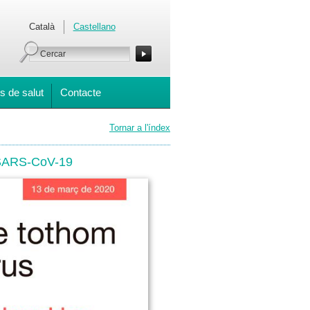
Català
Castellano
s de salut
Contacte
Tornar a l'índex
s SARS-CoV-19