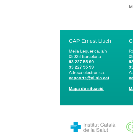
Mo
CAP Ernest Lluch
C
Mejia Lequerica, s/n
Ro
08028
Barcelona
0
93 227 55 90
93
93 227 55 99
93
Adreça electrònica:
Ad
capcorts@clinic.cat
c
Mapa de situació
M