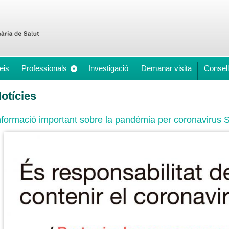
eis
Professionals
Investigació
Demanar visita
Consell
otícies
nformació important sobre la pandèmia per coronaviru