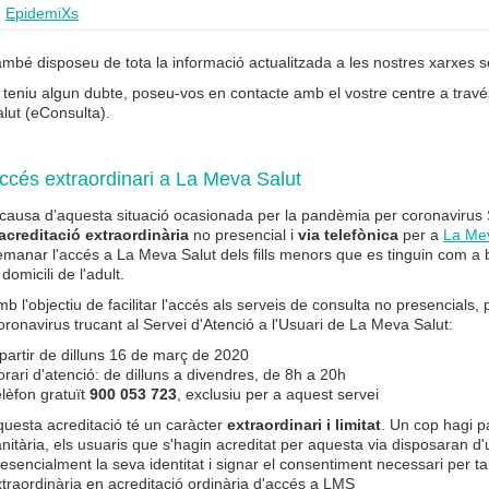
EpidemiXs
mbé disposeu de tota la informació actualitzada a les nostres xarxes so
 teniu algun dubte, poseu-vos en contacte amb el vostre centre a travé
lut (eConsulta).
ccés extraordinari a La Meva Salut
 causa d’aquesta situació ocasionada per la pandèmia per
coronavirus 
acreditació extraordinària
no presencial i
via telefònica
per a
La Me
manar l'accés a La Meva Salut dels fills menors que es tinguin com a 
 domicili de l'adult.
b l'objectiu de facilitar l'accés als serveis de consulta no presencials, 
ronavirus trucant al Servei d'Atenció a l'Usuari de La Meva Salut:
partir de dilluns 16 de març de 2020
rari d'atenció: de dilluns a divendres, de 8h a 20h
lèfon gratuït
900 053 723
, exclusiu per a aquest servei
uesta acreditació té un caràcter
extraordinari i limitat
. Un cop hagi p
nitària, els usuaris que s'hagin acreditat per aquesta via disposaran d'
esencialment la seva identitat i signar el consentiment necessari per ta
traordinària en acreditació ordinària d'accés a LMS