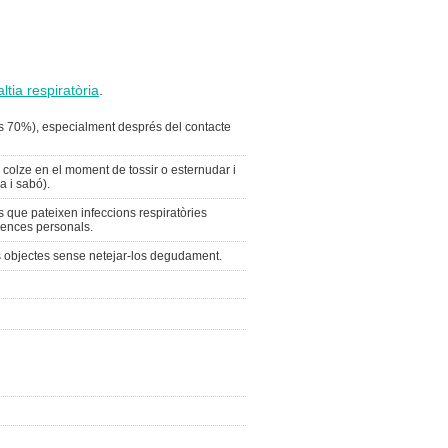
tia respiratòria
.
s 70%), especialment després del contacte
 colze en el moment de tossir o esternudar i
 i sabó).
 que pateixen infeccions respiratòries
inences personals.
tres objectes sense netejar-los degudament.