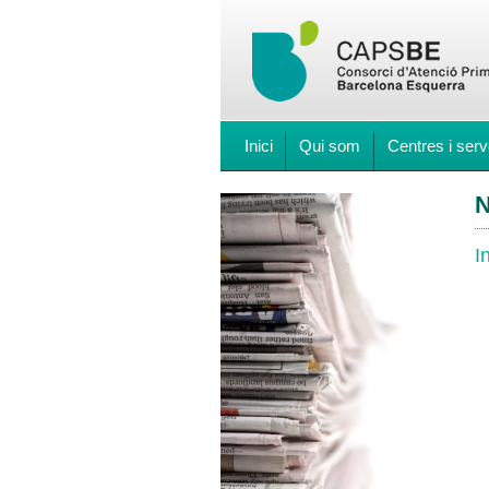
Inici
Qui som
Centres i serv
N
I