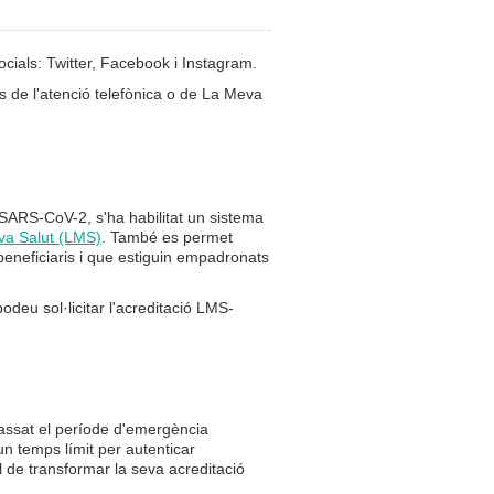
cials: Twitter, Facebook i Instagram.
s de l'atenció telefònica o de La Meva
SARS-CoV-2, s'ha habilitat un sistema
va Salut (LMS)
. També es permet
beneficiaris i que estiguin empadronats
podeu sol·licitar l'acreditació LMS-
assat el període d'emergència
un temps límit per autenticar
l de transformar la seva acreditació