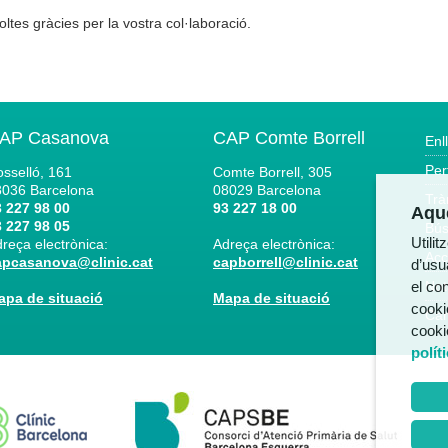
ltes gràcies per la vostra col·laboració.
AP Casanova
CAP Comte Borrell
Enl
Per
sselló, 161
Comte Borrell, 305
8036
Barcelona
08029
Barcelona
Trà
 227 98 00
93 227 18 00
Aque
 227 98 05
Bús
Utili
reça electrònica:
Adreça electrònica:
Acc
apcasanova@clinic.cat
capborrell@clinic.cat
d’usua
el co
Not
apa de situació
Mapa de situació
cooki
Can
cooki
polít