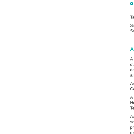
Ta
Si
Sa
A
A
d'
de
al
Am
Co
A 
Ho
Te
Aq
sa
pr
ex