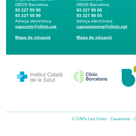
08028
Barcelona
08036
Barcelona
93 227 55 90
93 227 98 00
93 227 55 99
93 227 98 05
Adreça electrònica:
Adreça electrònica:
capcorts@clinic.cat
capcasanova@clinic.cat
Mapa de situació
Mapa de situació
© CAPs Les Corts · Casanova · Co