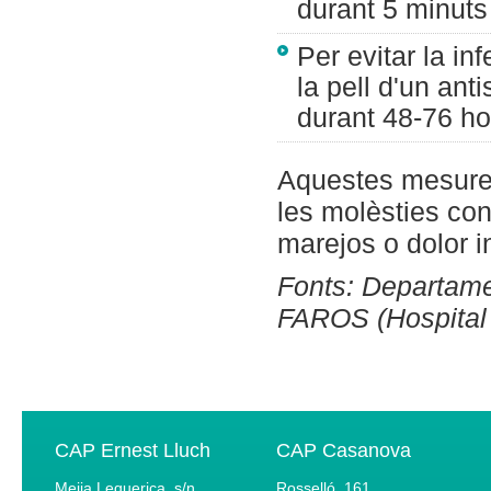
durant 5 minuts
Per evitar la in
la pell d'un ant
durant 48-76 ho
Aquestes mesures
les molèsties co
marejos o dolor in
Fonts: Departamen
FAROS (Hospital
CAP Ernest Lluch
CAP Casanova
Mejia Lequerica, s/n
Rosselló, 161