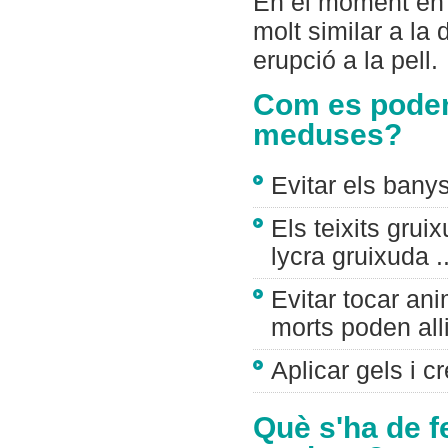
En el moment en 
molt similar a la
erupció a la pell.
Com es poden 
meduses?
Evitar els ban
Els teixits grui
lycra gruixuda ..
Evitar tocar an
morts poden alli
Aplicar gels i 
Què s'ha de f