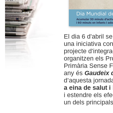
El dia 6 d'abril s
una iniciativa c
projecte d'integ
organitzen els Pr
Primària Sense F
any és
Gaudeix d
d’aquesta jornad
a
eina
de
salut
i
i estendre
els
ef
un dels
principal