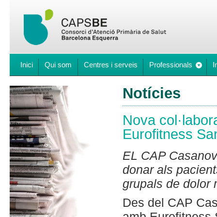
Inici
Qui som
Centres i serveis
Professionals
I
Notícies
Nova col·labor
Eurofitness Sa
EL CAP Casanova 
donar als pacient
grupals de dolor
Des del CAP Casan
amb Eurofitness 