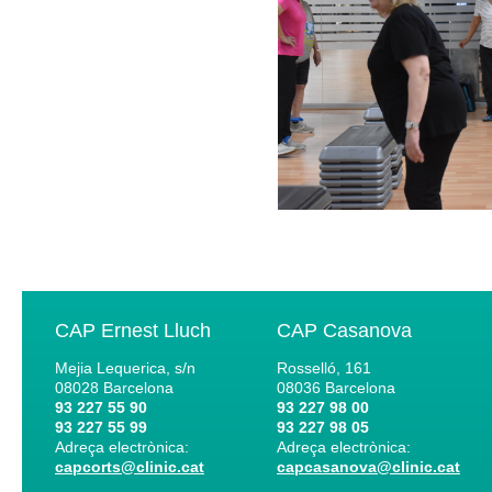
CAP Ernest Lluch
CAP Casanova
Mejia Lequerica, s/n
Rosselló, 161
08028
Barcelona
08036
Barcelona
93 227 55 90
93 227 98 00
93 227 55 99
93 227 98 05
Adreça electrònica:
Adreça electrònica:
capcorts@clinic.cat
capcasanova@clinic.cat