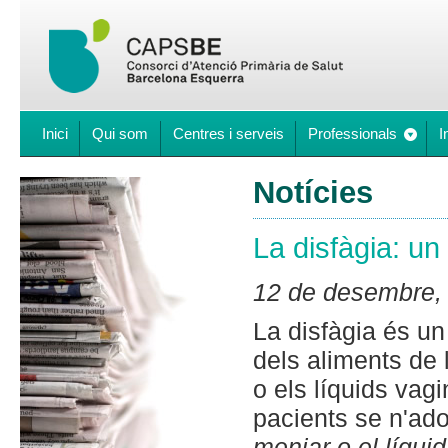
Inici
Qui som
Centres i serveis
Professionals
I
Notícies
La disfàgia: un
12 de desembre, 
La disfàgia és un 
dels aliments de 
o els líquids vag
pacients se n'ado
menjar o el líquid 