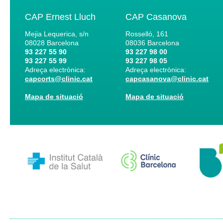
CAP Ernest Lluch
CAP Casanova
Mejia Lequerica, s/n
Rosselló, 161
08028
Barcelona
08036
Barcelona
93 227 55 90
93 227 98 00
93 227 55 99
93 227 98 05
Adreça electrònica:
Adreça electrònica:
capcorts@clinic.cat
capcasanova@clinic.cat
Mapa de situació
Mapa de situació