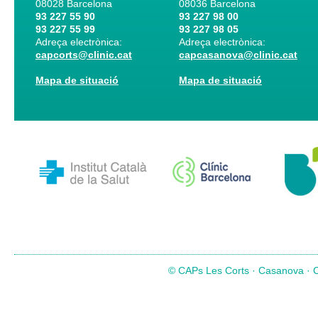
08028
Barcelona
08036
Barcelona
93 227 55 90
93 227 98 00
93 227 55 99
93 227 98 05
Adreça electrònica:
Adreça electrònica:
capcorts@clinic.cat
capcasanova@clinic.cat
Mapa de situació
Mapa de situació
© CAPs Les Corts · Casanova · Co