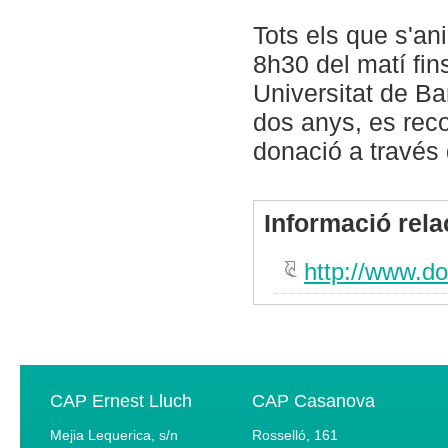
Tots els que s'an
8h30 del matí fin
Universitat de Ba
dos anys, es rec
donació a través
Informació rel
http://www.do
CAP Ernest Lluch
CAP Casanova
Mejia Lequerica, s/n
Rosselló, 161