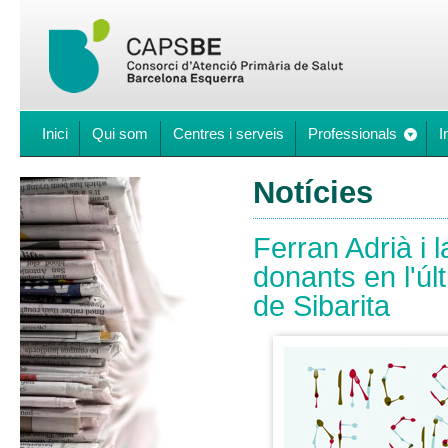
Inici
Qui som
Centres i serveis
Professionals
I
Notícies
Ferran Adrià i 
donants en l'ú
de Sibarita