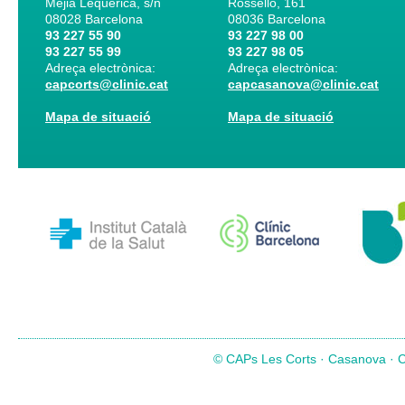
Mejia Lequerica, s/n
Rosselló, 161
08028
Barcelona
08036
Barcelona
93 227 55 90
93 227 98 00
93 227 55 99
93 227 98 05
Adreça electrònica:
Adreça electrònica:
capcorts@clinic.cat
capcasanova@clinic.cat
Mapa de situació
Mapa de situació
© CAPs Les Corts · Casanova · Co