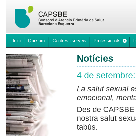
Inici
Qui som
Centres i serveis
Professionals
I
Notícies
4 de setembre:
La salut sexual e
emocional, mental
Des de CAPSBE vo
nostra salut sexu
tabús.