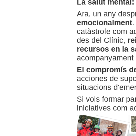
La salut mental:
Ara, un any despr
emocionalment
.
catàstrofe com a
des del Clínic,
re
recursos en la s
acompanyament co
El compromís de
acciones de supor
situacions d'eme
Si vols formar pa
iniciatives com 