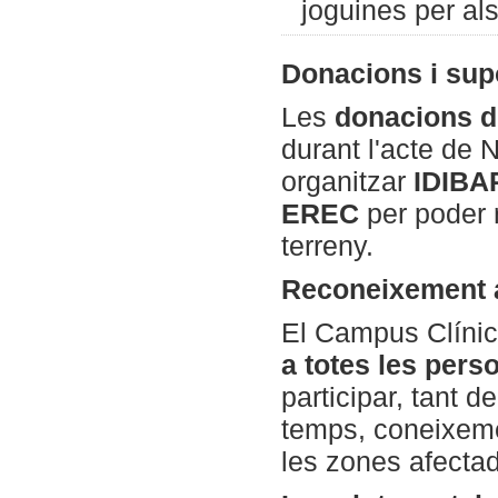
joguines per als
Donacions i supo
Les
donacions de
durant l'acte de 
organitzar
IDIBA
EREC
per poder 
terreny.
Reconeixement a
El Campus Clínic
a totes les pers
participar, tant 
temps, coneixemen
les zones afecta