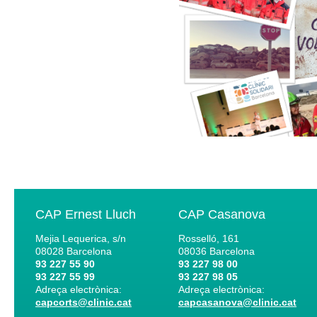
CAP Ernest Lluch
CAP Casanova
Mejia Lequerica, s/n
Rosselló, 161
08028
Barcelona
08036
Barcelona
93 227 55 90
93 227 98 00
93 227 55 99
93 227 98 05
Adreça electrònica:
Adreça electrònica:
capcorts@clinic.cat
capcasanova@clinic.cat