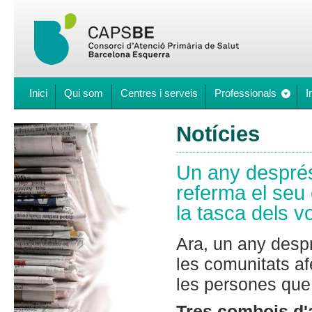
Inici
Qui som
Centres i serveis
Professionals
I
Notícies
Un any després
referma el seu
la tasca dels v
Ara, un any desp
les comunitats af
les persones que 
Tres combois d'a