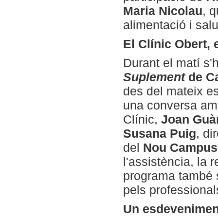
Maria Nicolau
, 
alimentació i salu
El Clínic Obert,
Durant el matí s'
Suplement
de Ca
des del mateix es
una conversa a
Clínic,
Joan Guà
Susana Puig
, di
del
Nou Campus d
l'assistència, la 
programa també s
pels professiona
Un esdeveniment