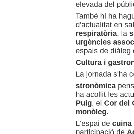
elevada del públic
També hi ha hagu
d'actualitat en sa
respiratòria
, la
s
urgències assoc
espais de diàleg 
Cultura i gastro
La jornada s'ha 
stronòmica
pensa
ha acollit les act
Puig
, el
Cor del 
monòleg
.
L'espai de
cuina 
participació de
Ad