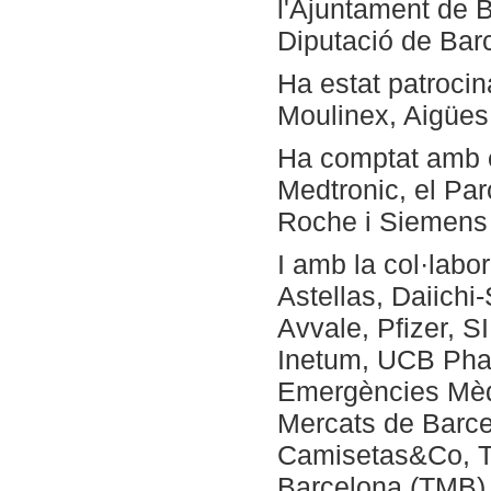
l'Ajuntament de Ba
Diputació de Barc
Ha estat patrocin
Moulinex, Aigües
Ha comptat amb e
Medtronic, el Par
Roche i Siemens 
I amb la col·labo
Astellas, Daiich
Avvale, Pfizer, S
Inetum, UCB Phar
Emergències Mèdi
Mercats de Barce
Camisetas&Co, Tr
Barcelona (TMB)