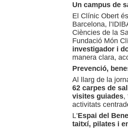
Un campus de sal
El Clínic Obert és
Barcelona, l'IDIB
Ciències de la S
Fundació Món Clí
investigador i d
manera clara, acce
Prevenció, benes
Al llarg de la jo
62 carpes de sal
visites guiades
,
activitats centra
L'
Espai del Bene
taitxí, pilates i