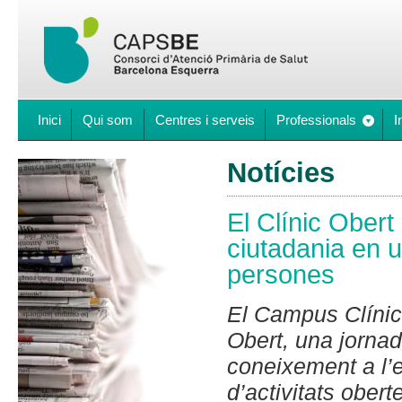
Inici
Qui som
Centres i serveis
Professionals
I
Notícies
El Clínic Obert
ciutadania en 
persones
El Campus Clínic 
Obert, una jornada
coneixement a l’
d’activitats obert