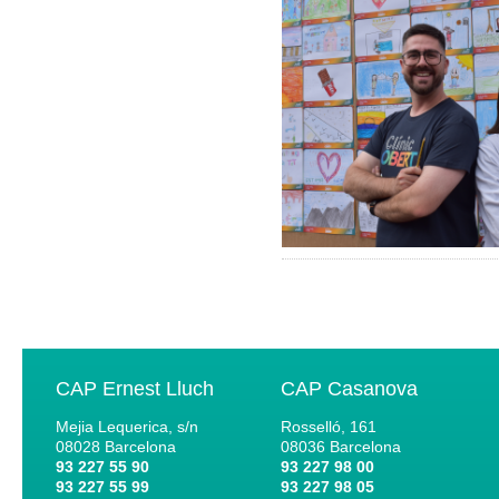
CAP Ernest Lluch
CAP Casanova
Mejia Lequerica, s/n
Rosselló, 161
08028
Barcelona
08036
Barcelona
93 227 55 90
93 227 98 00
93 227 55 99
93 227 98 05