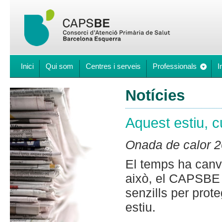
Inici
Qui som
Centres i serveis
Professionals
I
Notícies
Aquest estiu, cu
Onada de calor 
El temps ha canvi
això, el CAPSBE 
senzills per prote
estiu.