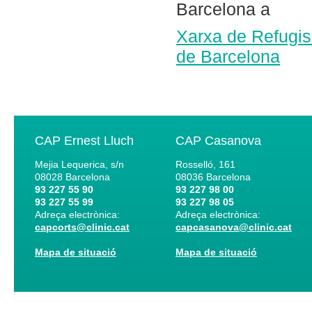
Barcelona a
Xarxa de Refugis 
de Barcelona
CAP Ernest Lluch
CAP Casanova
Mejia Lequerica, s/n
Rosselló, 161
08028
Barcelona
08036
Barcelona
93 227 55 90
93 227 98 00
93 227 55 99
93 227 98 05
Adreça electrònica:
Adreça electrònica:
capcorts@clinic.cat
capcasanova@clinic.cat
Mapa de situació
Mapa de situació