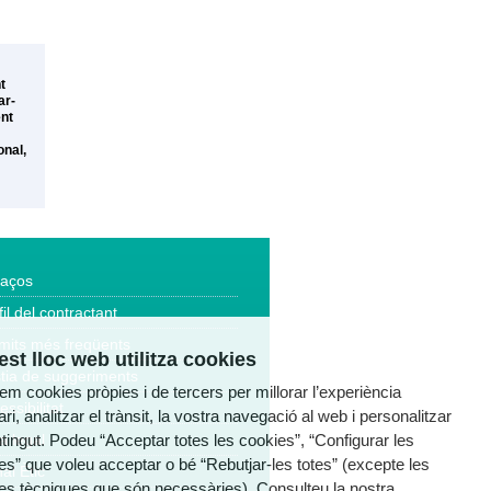
t
ar-
ent
onal,
laços
fil del contractant
mits més freqüents
st lloc web utilitza cookies
tia de suggeriments
tzem cookies pròpies i de tercers per millorar l’experiència
essibilitat
ri, analitzar el trànsit, la vostra navegació al web i personalitzar
ntingut. Podeu “Acceptar totes les cookies”, “Configurar les
a legal
es” que voleu acceptar o bé “Rebutjar-les totes” (excepte les
al Ètic
es tècniques que són necessàries). Consulteu la nostra