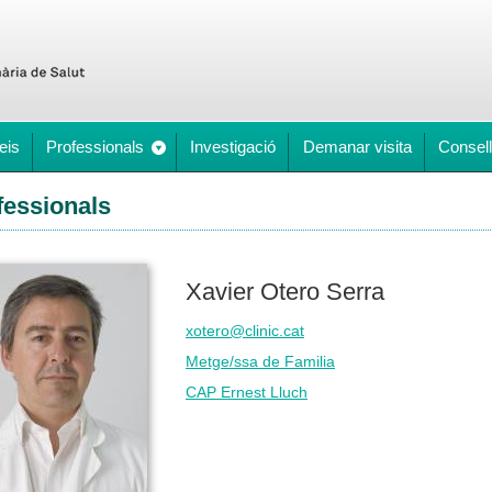
eis
Professionals
Investigació
Demanar visita
Consell
fessionals
Xavier Otero Serra
xotero@clinic.cat
Metge/ssa de Familia
CAP Ernest Lluch