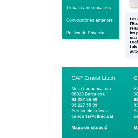
Treballa amb nosaltres
Les 
Convocatòries anteriors
l’Ei
rela
Política de Privacitat
les 
mass
Orgà
i al
auto
CAP Ernest Lluch
C
Mejia Lequerica, s/n
Ro
08028
Barcelona
0
93 227 55 90
93
93 227 55 99
93
Adreça electrònica:
Ad
capcorts@clinic.cat
c
Mapa de situació
M