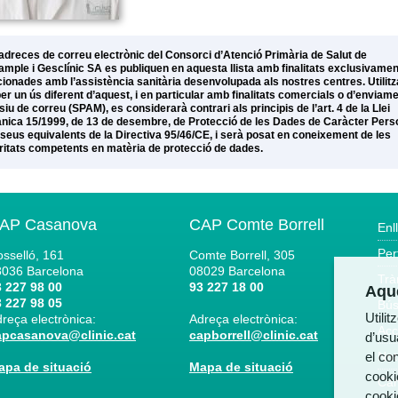
adreces de correu electrònic del Consorci d’Atenció Primària de Salut de
xample i Gesclínic SA es publiquen en aquesta llista amb finalitats exclusivamen
cionades amb l’assistència sanitària desenvolupada als nostres centres. Utilitz
per un ús diferent d’aquest, i en particular amb finalitats comercials o d’enviam
iu de correu (SPAM), es considerarà contrari als principis de l’art. 4 de la Llei
nica 15/1999, de 13 de desembre, de Protecció de les Dades de Caràcter Pers
s seus equivalents de la Directiva 95/46/CE, i serà posat en coneixement de les
ritats competents en matèria de protecció de dades.
AP Casanova
CAP Comte Borrell
Enl
Per
sselló, 161
Comte Borrell, 305
8036
Barcelona
08029
Barcelona
Trà
 227 98 00
93 227 18 00
Aque
 227 98 05
Bús
Utili
reça electrònica:
Adreça electrònica:
Acc
apcasanova@clinic.cat
capborrell@clinic.cat
d’usua
el co
Not
apa de situació
Mapa de situació
cooki
Can
cooki