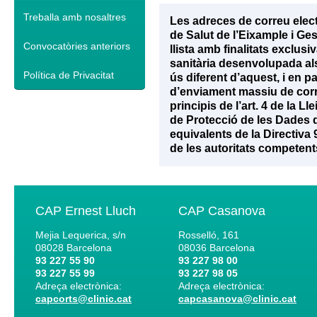
Treballa amb nosaltres
Les adreces de correu elec
de Salut de l’Eixample i Ge
Convocatòries anteriors
llista amb finalitats exclu
sanitària desenvolupada als 
Política de Privacitat
ús diferent d’aquest, i en p
d’enviament massiu de corr
principis de l’art. 4 de la 
de Protecció de les Dades d
equivalents de la Directiva
de les autoritats competent
CAP Ernest Lluch
CAP Casanova
Mejia Lequerica, s/n
Rosselló, 161
08028
Barcelona
08036
Barcelona
93 227 55 90
93 227 98 00
93 227 55 99
93 227 98 05
Adreça electrònica:
Adreça electrònica:
capcorts@clinic.cat
capcasanova@clinic.cat