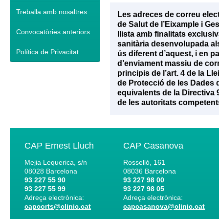
Treballa amb nosaltres
Les adreces de correu elec
de Salut de l’Eixample i Ge
Convocatòries anteriors
llista amb finalitats exclu
sanitària desenvolupada als 
Política de Privacitat
ús diferent d’aquest, i en p
d’enviament massiu de corr
principis de l’art. 4 de la 
de Protecció de les Dades d
equivalents de la Directiva
de les autoritats competent
CAP Ernest Lluch
CAP Casanova
Mejia Lequerica, s/n
Rosselló, 161
08028
Barcelona
08036
Barcelona
93 227 55 90
93 227 98 00
93 227 55 99
93 227 98 05
Adreça electrònica:
Adreça electrònica:
capcorts@clinic.cat
capcasanova@clinic.cat