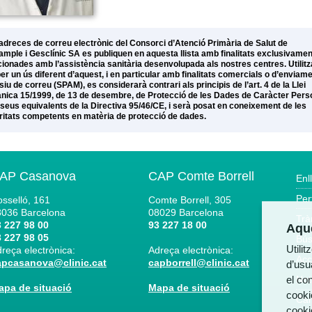
adreces de correu electrònic del Consorci d’Atenció Primària de Salut de
xample i Gesclínic SA es publiquen en aquesta llista amb finalitats exclusivamen
cionades amb l’assistència sanitària desenvolupada als nostres centres. Utilitz
per un ús diferent d’aquest, i en particular amb finalitats comercials o d’enviam
iu de correu (SPAM), es considerarà contrari als principis de l’art. 4 de la Llei
nica 15/1999, de 13 de desembre, de Protecció de les Dades de Caràcter Pers
s seus equivalents de la Directiva 95/46/CE, i serà posat en coneixement de les
ritats competents en matèria de protecció de dades.
AP Casanova
CAP Comte Borrell
Enl
Per
sselló, 161
Comte Borrell, 305
8036
Barcelona
08029
Barcelona
Trà
 227 98 00
93 227 18 00
Aque
 227 98 05
Bús
Utili
reça electrònica:
Adreça electrònica:
Acc
apcasanova@clinic.cat
capborrell@clinic.cat
d’usua
el co
Not
apa de situació
Mapa de situació
cooki
Can
cooki