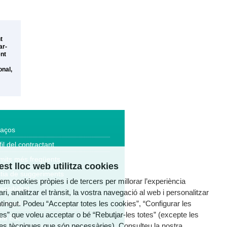
t
ar-
ent
onal,
laços
fil del contractant
mits més freqüents
st lloc web utilitza cookies
tia de suggeriments
tzem cookies pròpies i de tercers per millorar l’experiència
essibilitat
ri, analitzar el trànsit, la vostra navegació al web i personalitzar
ntingut. Podeu “Acceptar totes les cookies”, “Configurar les
a legal
es” que voleu acceptar o bé “Rebutjar-les totes” (excepte les
al Ètic
es tècniques que són necessàries). Consulteu la nostra