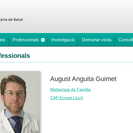
eis
Professionals
Investigació
Demanar visita
Consell
fessionals
August Anguita Guimet
Metge/ssa de Familia
CAP Ernest Lluch