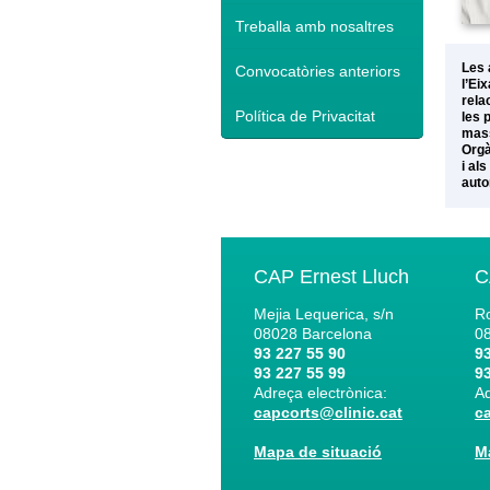
Treballa amb nosaltres
Les 
Convocatòries anteriors
l’Ei
rela
Política de Privacitat
les 
mass
Orgà
i al
auto
CAP Ernest Lluch
C
Mejia Lequerica, s/n
Ro
08028
Barcelona
0
93 227 55 90
93
93 227 55 99
93
Adreça electrònica:
Ad
capcorts@clinic.cat
c
Mapa de situació
M