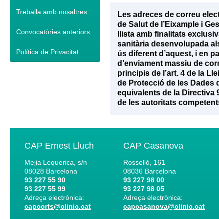
Treballa amb nosaltres
Les adreces de correu elec
de Salut de l’Eixample i Ge
Convocatòries anteriors
llista amb finalitats exclu
sanitària desenvolupada als 
Política de Privacitat
ús diferent d’aquest, i en p
d’enviament massiu de corr
principis de l’art. 4 de la 
de Protecció de les Dades d
equivalents de la Directiva
de les autoritats competent
CAP Ernest Lluch
CAP Casanova
Mejia Lequerica, s/n
Rosselló, 161
08028
Barcelona
08036
Barcelona
93 227 55 90
93 227 98 00
93 227 55 99
93 227 98 05
Adreça electrònica:
Adreça electrònica:
capcorts@clinic.cat
capcasanova@clinic.cat