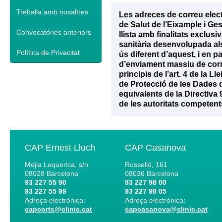
Treballa amb nosaltres
Les adreces de correu elec
de Salut de l’Eixample i Ge
Convocatòries anteriors
llista amb finalitats exclu
sanitària desenvolupada als 
Política de Privacitat
ús diferent d’aquest, i en p
d’enviament massiu de corr
principis de l’art. 4 de la 
de Protecció de les Dades d
equivalents de la Directiva
de les autoritats competent
CAP Ernest Lluch
CAP Casanova
Mejia Lequerica, s/n
Rosselló, 161
08028
Barcelona
08036
Barcelona
93 227 55 90
93 227 98 00
93 227 55 99
93 227 98 05
Adreça electrònica:
Adreça electrònica:
capcorts@clinic.cat
capcasanova@clinic.cat