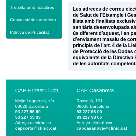
Treballa amb nosaltres
Les adreces de correu elec
de Salut de l’Eixample i Ge
Convocatòries anteriors
llista amb finalitats exclu
sanitària desenvolupada als 
Política de Privacitat
ús diferent d’aquest, i en p
d’enviament massiu de corr
principis de l’art. 4 de la 
de Protecció de les Dades d
equivalents de la Directiva
de les autoritats competent
CAP Ernest Lluch
CAP Casanova
Mejia Lequerica, s/n
Rosselló, 161
08028
Barcelona
08036
Barcelona
93 227 55 90
93 227 98 00
93 227 55 99
93 227 98 05
Adreça electrònica:
Adreça electrònica:
capcorts@clinic.cat
capcasanova@clinic.cat