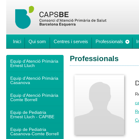
Inici
Qui som
Centres i serveis
Professionals
I
Professionals
Equip d'Atenció Primària
Ernest Lluch
Equip d'Atenció Primària
D
Casanova
R
Equip d'Atenció Primària
Comte Borrell
ca
R
Equip de Pediatria
Ernest Lluch - CAPIBE
C
Equip de Pediatria
Casanova-Comte Borrell