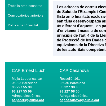
Treballa amb nosaltres
Les adreces de correu elec
de Salut de l’Eixample i Ge
Convocatòries anteriors
llista amb finalitats exclu
sanitària desenvolupada als 
Política de Privacitat
ús diferent d’aquest, i en p
d’enviament massiu de corr
principis de l’art. 4 de la 
de Protecció de les Dades d
equivalents de la Directiva
de les autoritats competent
CAP Ernest Lluch
CAP Casanova
Mejia Lequerica, s/n
Rosselló, 161
08028
Barcelona
08036
Barcelona
93 227 55 90
93 227 98 00
93 227 55 99
93 227 98 05
Adreça electrònica:
Adreça electrònica:
capcorts@clinic.cat
capcasanova@clinic.cat