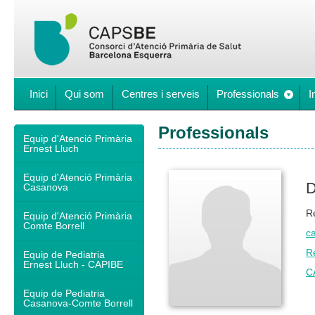
Inici
Qui som
Centres i serveis
Professionals
I
Professionals
Equip d'Atenció Primària
Ernest Lluch
Equip d'Atenció Primària
D
Casanova
R
Equip d'Atenció Primària
Comte Borrell
ca
R
Equip de Pediatria
Ernest Lluch - CAPIBE
C
Equip de Pediatria
Casanova-Comte Borrell