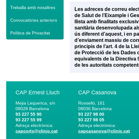
Treballa amb nosaltres
Les adreces de correu elec
de Salut de l’Eixample i Ge
Convocatòries anteriors
llista amb finalitats exclu
sanitària desenvolupada als 
Política de Privacitat
ús diferent d’aquest, i en p
d’enviament massiu de corr
principis de l’art. 4 de la 
de Protecció de les Dades d
equivalents de la Directiva
de les autoritats competent
CAP Ernest Lluch
CAP Casanova
Mejia Lequerica, s/n
Rosselló, 161
08028
Barcelona
08036
Barcelona
93 227 55 90
93 227 98 00
93 227 55 99
93 227 98 05
Adreça electrònica:
Adreça electrònica:
capcorts@clinic.cat
capcasanova@clinic.cat