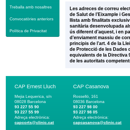
Treballa amb nosaltres
Les adreces de correu elec
de Salut de l’Eixample i Ge
Convocatòries anteriors
llista amb finalitats exclu
sanitària desenvolupada als 
Política de Privacitat
ús diferent d’aquest, i en p
d’enviament massiu de corr
principis de l’art. 4 de la 
de Protecció de les Dades d
equivalents de la Directiva
de les autoritats competent
CAP Ernest Lluch
CAP Casanova
Mejia Lequerica, s/n
Rosselló, 161
08028
Barcelona
08036
Barcelona
93 227 55 90
93 227 98 00
93 227 55 99
93 227 98 05
Adreça electrònica:
Adreça electrònica:
capcorts@clinic.cat
capcasanova@clinic.cat