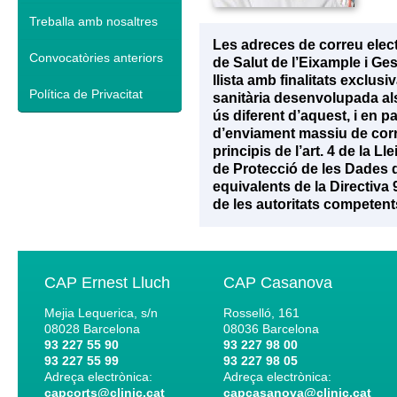
Treballa amb nosaltres
Les adreces de correu elec
Convocatòries anteriors
de Salut de l’Eixample i Ge
llista amb finalitats exclu
Política de Privacitat
sanitària desenvolupada als 
ús diferent d’aquest, i en p
d’enviament massiu de corr
principis de l’art. 4 de la 
de Protecció de les Dades d
equivalents de la Directiva
de les autoritats competent
CAP Ernest Lluch
CAP Casanova
Mejia Lequerica, s/n
Rosselló, 161
08028
Barcelona
08036
Barcelona
93 227 55 90
93 227 98 00
93 227 55 99
93 227 98 05
Adreça electrònica:
Adreça electrònica:
capcorts@clinic.cat
capcasanova@clinic.cat