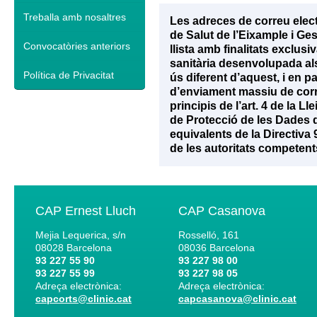
Treballa amb nosaltres
Les adreces de correu elec
de Salut de l’Eixample i Ge
Convocatòries anteriors
llista amb finalitats exclu
sanitària desenvolupada als 
Política de Privacitat
ús diferent d’aquest, i en p
d’enviament massiu de corr
principis de l’art. 4 de la 
de Protecció de les Dades d
equivalents de la Directiva
de les autoritats competent
CAP Ernest Lluch
CAP Casanova
Mejia Lequerica, s/n
Rosselló, 161
08028
Barcelona
08036
Barcelona
93 227 55 90
93 227 98 00
93 227 55 99
93 227 98 05
Adreça electrònica:
Adreça electrònica:
capcorts@clinic.cat
capcasanova@clinic.cat