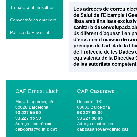
Treballa amb nosaltres
Les adreces de correu elec
de Salut de l’Eixample i Ge
Convocatòries anteriors
llista amb finalitats exclu
sanitària desenvolupada als 
Política de Privacitat
ús diferent d’aquest, i en p
d’enviament massiu de corr
principis de l’art. 4 de la 
de Protecció de les Dades d
equivalents de la Directiva
de les autoritats competent
CAP Ernest Lluch
CAP Casanova
Mejia Lequerica, s/n
Rosselló, 161
08028
Barcelona
08036
Barcelona
93 227 55 90
93 227 98 00
93 227 55 99
93 227 98 05
Adreça electrònica:
Adreça electrònica:
capcorts@clinic.cat
capcasanova@clinic.cat