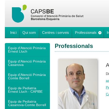
Inici
Qui som
Centres i serveis
Professionals
I
Professionals
Equip d'Atenció Primària
Ernest Lluch
Equip d'Atenció Primària
A
Casanova
Di
Equip d'Atenció Primària
Comte Borrell
as
P
Equip de Pediatria
Ernest Lluch - CAPIBE
C
Equip de Pediatria
Casanova-Comte Borrell