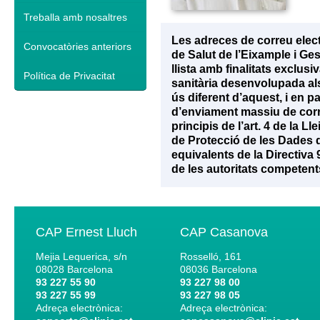
Treballa amb nosaltres
Les adreces de correu elec
Convocatòries anteriors
de Salut de l’Eixample i Ge
llista amb finalitats exclu
Política de Privacitat
sanitària desenvolupada als 
ús diferent d’aquest, i en p
d’enviament massiu de corr
principis de l’art. 4 de la 
de Protecció de les Dades d
equivalents de la Directiva
de les autoritats competent
CAP Ernest Lluch
CAP Casanova
Mejia Lequerica, s/n
Rosselló, 161
08028
Barcelona
08036
Barcelona
93 227 55 90
93 227 98 00
93 227 55 99
93 227 98 05
Adreça electrònica:
Adreça electrònica: