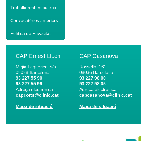
Treballa amb nosaltres
Convocatòries anteriors
Política de Privacitat
CAP Ernest Lluch
CAP Casanova
Mejia Lequerica, s/n
Rosselló, 161
08028
Barcelona
08036
Barcelona
93 227 55 90
93 227 98 00
93 227 55 99
93 227 98 05
Adreça electrònica:
Adreça electrònica:
capcorts@clinic.cat
capcasanova@clinic.cat
Mapa de situació
Mapa de situació