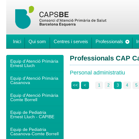
Inici
Qui som
Centres i serveis
Professionals
I
Professionals CAP C
Equip d'Atenció Primària
Ernest Lluch
Personal administratiu
Equip d'Atenció Primària
Casanova
<<
<
1
2
3
4
5
Equip d'Atenció Primària
Comte Borrell
Equip de Pediatria
Ernest Lluch - CAPIBE
Equip de Pediatria
Casanova-Comte Borrell