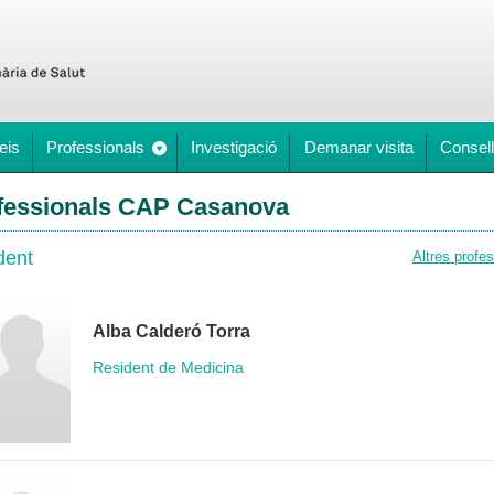
eis
Professionals
Investigació
Demanar visita
Consell
fessionals CAP Casanova
dent
Altres profe
Alba Calderó Torra
Resident de Medicina