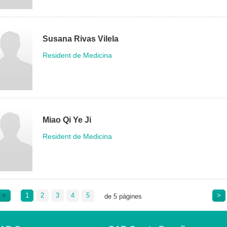
Susana Rivas Vilela
Resident de Medicina
Miao Qi Ye Ji
Resident de Medicina
<
1
2
3
4
5
>
de 5 pàgines