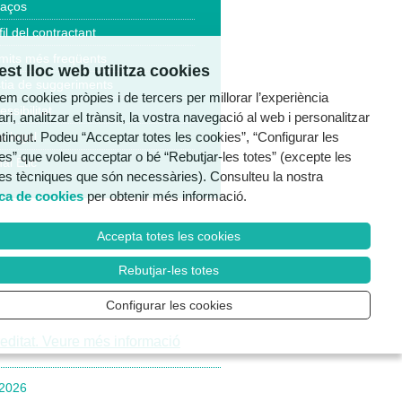
laços
fil del contractant
mits més freqüents
st lloc web utilitza cookies
tia de suggeriments
tzem cookies pròpies i de tercers per millorar l’experiència
essibilitat
ri, analitzar el trànsit, la vostra navegació al web i personalitzar
ntingut. Podeu “Acceptar totes les cookies”, “Configurar les
a legal
es” que voleu acceptar o bé “Rebutjar-les totes” (excepte les
al Ètic
es tècniques que són necessàries). Consulteu la nostra
ica de cookies
per obtenir més informació.
Accepta totes les cookies
Rebutjar-les totes
Configurar les cookies
/2026