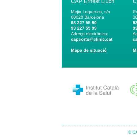
CAP Ernest Lluch
C
Mejia Lequerica, s/n
Ro
08028
Barcelona
0
93 227 55 90
93
93 227 55 99
93
Adreça electrònica:
Ad
capcorts@clinic.cat
c
Mapa de situació
M
© CA