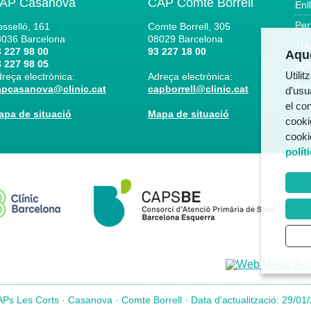
AP Casanova
CAP Comte Borrell
Enl
Per
sselló, 161
Comte Borrell, 305
8036
Barcelona
08029
Barcelona
Trà
 227 98 00
93 227 18 00
Aque
 227 98 05
Bús
Utili
reça electrònica:
Adreça electrònica:
Acc
apcasanova@clinic.cat
capborrell@clinic.cat
d’usua
el co
Not
apa de situació
Mapa de situació
cooki
Can
cooki
polít
Ps Les Corts · Casanova · Comte Borrell · Data d'actualització: 29/01