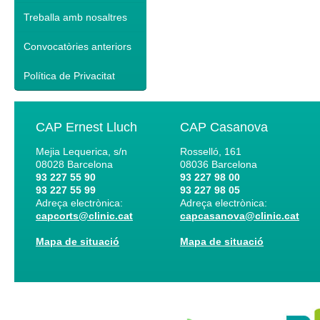
Treballa amb nosaltres
Convocatòries anteriors
Política de Privacitat
CAP Ernest Lluch
CAP Casanova
Mejia Lequerica, s/n
Rosselló, 161
08028
Barcelona
08036
Barcelona
93 227 55 90
93 227 98 00
93 227 55 99
93 227 98 05
Adreça electrònica:
Adreça electrònica:
capcorts@clinic.cat
capcasanova@clinic.cat
Mapa de situació
Mapa de situació