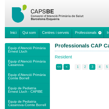
Inici
Qui som
Centres i serveis
Professionals
I
Professionals CAP C
Equip d'Atenció Primària
Ernest Lluch
Resident
Equip d'Atenció Primària
Casanova
<<
<
1
2
3
4
5
Equip d'Atenció Primària
Comte Borrell
Equip de Pediatria
Ernest Lluch - CAPIBE
Equip de Pediatria
Casanova-Comte Borrell