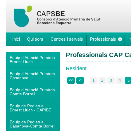
Inici
Qui som
Centres i serveis
Professionals
I
Professionals CAP C
Equip d'Atenció Primària
Ernest Lluch
Resident
Equip d'Atenció Primària
Casanova
<<
<
1
2
3
4
5
Equip d'Atenció Primària
Comte Borrell
Equip de Pediatria
Ernest Lluch - CAPIBE
Equip de Pediatria
Casanova-Comte Borrell