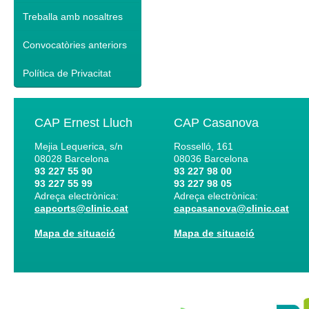
Treballa amb nosaltres
Convocatòries anteriors
Política de Privacitat
CAP Ernest Lluch
CAP Casanova
Mejia Lequerica, s/n
Rosselló, 161
08028
Barcelona
08036
Barcelona
93 227 55 90
93 227 98 00
93 227 55 99
93 227 98 05
Adreça electrònica:
Adreça electrònica:
capcorts@clinic.cat
capcasanova@clinic.cat
Mapa de situació
Mapa de situació