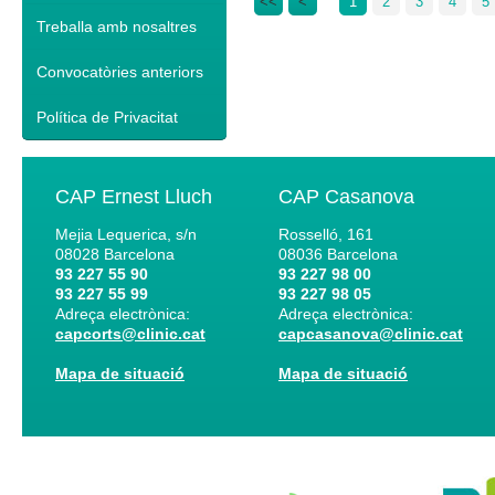
<<
<
1
2
3
4
5
Treballa amb nosaltres
Convocatòries anteriors
Política de Privacitat
CAP Ernest Lluch
CAP Casanova
Mejia Lequerica, s/n
Rosselló, 161
08028
Barcelona
08036
Barcelona
93 227 55 90
93 227 98 00
93 227 55 99
93 227 98 05
Adreça electrònica:
Adreça electrònica:
capcorts@clinic.cat
capcasanova@clinic.cat
Mapa de situació
Mapa de situació