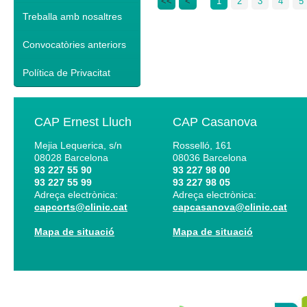
<<
<
1
2
3
4
5
Treballa amb nosaltres
Convocatòries anteriors
Política de Privacitat
CAP Ernest Lluch
CAP Casanova
Mejia Lequerica, s/n
Rosselló, 161
08028
Barcelona
08036
Barcelona
93 227 55 90
93 227 98 00
93 227 55 99
93 227 98 05
Adreça electrònica:
Adreça electrònica:
capcorts@clinic.cat
capcasanova@clinic.cat
Mapa de situació
Mapa de situació