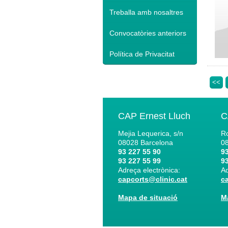
Treballa amb nosaltres
Convocatòries anteriors
Política de Privacitat
<<
CAP Ernest Lluch
C
Mejia Lequerica, s/n
Ro
08028
Barcelona
0
93 227 55 90
93
93 227 55 99
93
Adreça electrònica:
Ad
capcorts@clinic.cat
c
Mapa de situació
M