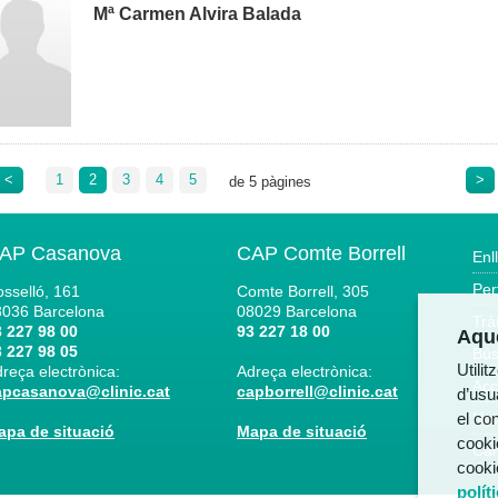
Mª Carmen Alvira Balada
<
1
2
3
4
5
>
de 5 pàgines
AP Casanova
CAP Comte Borrell
Enl
Per
sselló, 161
Comte Borrell, 305
8036
Barcelona
08029
Barcelona
Trà
 227 98 00
93 227 18 00
Aque
 227 98 05
Bús
Utili
reça electrònica:
Adreça electrònica:
Acc
apcasanova@clinic.cat
capborrell@clinic.cat
d’usua
el co
Not
apa de situació
Mapa de situació
cooki
Can
cooki
polít