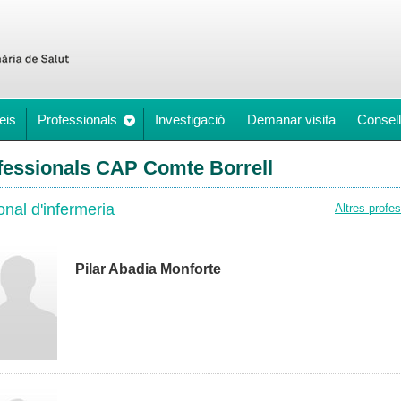
eis
Professionals
Investigació
Demanar visita
Consell
fessionals CAP Comte Borrell
nal d'infermeria
Altres profe
Pilar Abadia Monforte