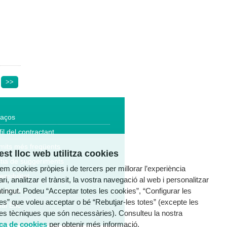
>>
laços
fil del contractant
mits més freqüents
st lloc web utilitza cookies
tia de suggeriments
tzem cookies pròpies i de tercers per millorar l’experiència
essibilitat
ri, analitzar el trànsit, la vostra navegació al web i personalitzar
ntingut. Podeu “Acceptar totes les cookies”, “Configurar les
a legal
es” que voleu acceptar o bé “Rebutjar-les totes” (excepte les
al Ètic
es tècniques que són necessàries). Consulteu la nostra
ica de cookies
per obtenir més informació.