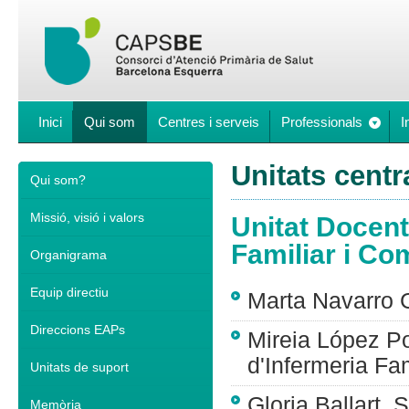
Inici
Qui som
Centres i serveis
Professionals
I
Unitats centr
Qui som?
Missió, visió i valors
Unitat Docent
Familiar i Com
Organigrama
Equip directiu
Marta Navarro 
Direccions EAPs
Mireia López P
d'Infermeria Fam
Unitats de suport
Gloria Ballart, 
Memòria