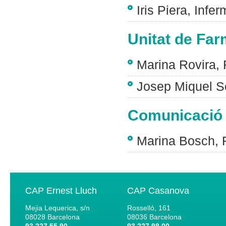
Iris Piera, In
Unitat de Far
Marina Rovira,
Josep Miquel S
Comunicació
Marina Bosch,
CAP Ernest Lluch
CAP Casanova
Mejia Lequerica, s/n
Rosselló, 161
08028
Barcelona
08036
Barcelona