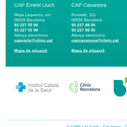
CAP Ernest Lluch
CAP Casanova
Mejia Lequerica, s/n
Rosselló, 161
08028
Barcelona
08036
Barcelona
93 227 55 90
93 227 98 00
93 227 55 99
93 227 98 05
Adreça electrònica:
Adreça electrònica:
capcorts@clinic.cat
capcasanova@clinic.cat
Mapa de situació
Mapa de situació
© CAPs Les Corts · Casanova · Co