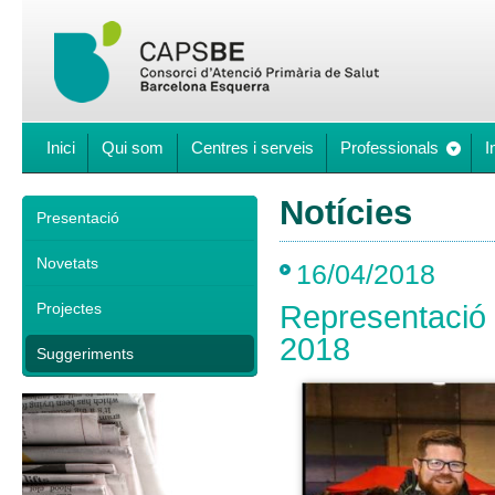
Inici
Qui som
Centres i serveis
Professionals
I
Notícies
Presentació
Novetats
16/04/2018
Projectes
Representació 
2018
Suggeriments