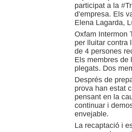
participat a la #T
d'empresa. Els va
Elena Lagarda, L
Oxfam Intermon T
per lluitar contr
de 4 persones re
Els membres de l
plegats. Dos mem
Després de prepa
prova han estat 
pensant en la cau
continuar i demos
envejable.
La recaptació i 