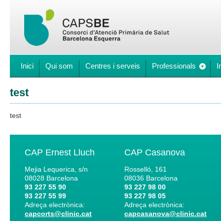
Inici
Qui som
Centres i serveis
Professionals
I
test
test
CAP Ernest Lluch
CAP Casanova
Mejia Lequerica, s/n
Rosselló, 161
08028
Barcelona
08036
Barcelona
93 227 55 90
93 227 98 00
93 227 55 99
93 227 98 05
Adreça electrònica:
Adreça electrònica:
capcorts@clinic.cat
capcasanova@clinic.cat