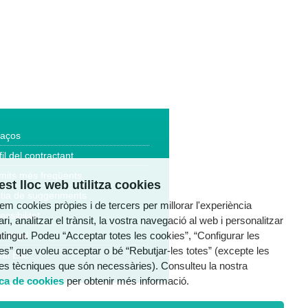
laços
fil del contractant
mits més freqüents
st lloc web utilitza cookies
tia de suggeriments
tzem cookies pròpies i de tercers per millorar l'experiència
essibilitat
ri, analitzar el trànsit, la vostra navegació al web i personalitzar
ntingut. Podeu “Acceptar totes les cookies”, “Configurar les
a legal
es” que voleu acceptar o bé “Rebutjar-les totes” (excepte les
al Ètic
es tècniques que són necessàries). Consulteu la nostra
ica de cookies
per obtenir més informació.