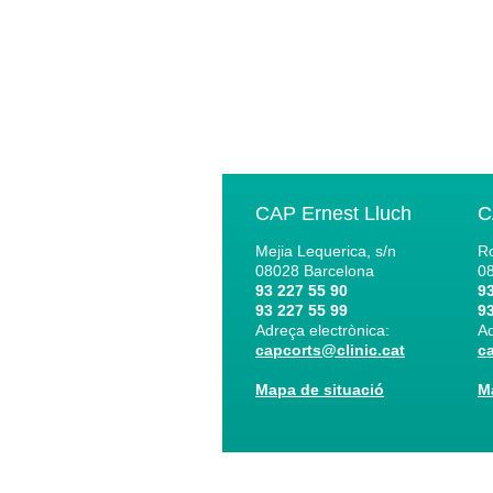
CAP Ernest Lluch
C
Mejia Lequerica, s/n
Ro
08028
Barcelona
0
93 227 55 90
93
93 227 55 99
93
Adreça electrònica:
Ad
capcorts@clinic.cat
c
Mapa de situació
M