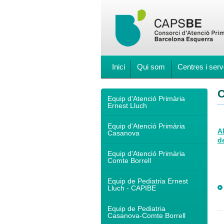
Inici
Qui som
Centres i serv
O
Equip d'Atenció Primària
Ernest Lluch
Equip d'Atenció Primària
A
Casanova
de
Equip d'Atenció Primària
Comte Borrell
Equip de Pediatria Ernest
Lluch - CAPIBE
Equip de Pediatria
Casanova-Comte Borrell