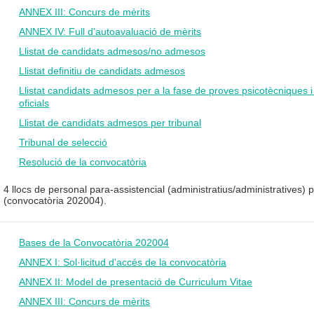
ANNEX III: Concurs de mèrits
ANNEX IV: Full d'autoavaluació de mèrits
Llistat de candidats admesos/no admesos
Llistat definitiu de candidats admesos
Llistat candidats admesos per a la fase de proves psicotècniques 
oficials
Llistat de candidats admesos per tribunal
Tribunal de selecció
Resolució de la convocatòria
4 llocs de personal para-assistencial (administratius/administratives) 
(convocatòria 202004).
Bases de la Convocatòria 202004
ANNEX I: Sol·licitud d'accés de la convocatòria
ANNEX II: Model de presentació de Curriculum Vitae
ANNEX III: Concurs de mèrits