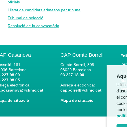
oficials
Llistat de candidats admesos per tribunal
Tribunal de selecció
Resolució de la convocatòria
AP Casanova
CAP Comte Borrell
Enl
Per
sselló, 161
Comte Borrell, 305
8036
Barcelona
08029
Barcelona
Trà
 227 98 00
93 227 18 00
Aque
 227 98 05
Bús
Utili
reça electrònica:
Adreça electrònica:
Acc
apcasanova@clinic.cat
capborrell@clinic.cat
d'usua
el co
Not
apa de situació
Mapa de situació
cooki
Can
cooki
polít