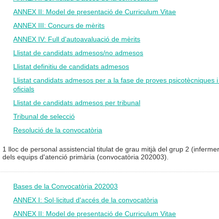
ANNEX II: Model de presentació de Curriculum Vitae
ANNEX III: Concurs de mèrits
ANNEX IV: Full d'autoavaluació de mèrits
Llistat de candidats admesos/no admesos
Llistat definitiu de candidats admesos
Llistat candidats admesos per a la fase de proves psicotècniques 
oficials
Llistat de candidats admesos per tribunal
Tribunal de selecció
Resolució de la convocatòria
1 lloc de personal assistencial titulat de grau mitjà del grup 2 (inferme
dels equips d'atenció primària (convocatòria 202003).
Bases de la Convocatòria 202003
ANNEX I: Sol·licitud d'accés de la convocatòria
ANNEX II: Model de presentació de Curriculum Vitae