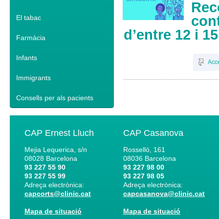
Rec
con
El tabac
d’entre 12 i 1
Farmàcia
Infants
Acc
Immigrants
Consells per als pacients
CAP Ernest Lluch
CAP Casanova
Mejia Lequerica, s/n
Rosselló, 161
08028
Barcelona
08036
Barcelona
93 227 55 90
93 227 98 00
93 227 55 99
93 227 98 05
Adreça electrònica:
Adreça electrònica:
capcorts@clinic.cat
capcasanova@clinic.cat
Mapa de situació
Mapa de situació