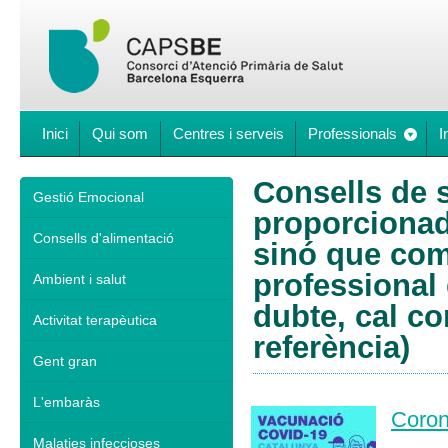
Inici
Qui som
Centres i serveis
Professionals
I
Consells de s
Gestió Emocional
proporcionad
Consells d'alimentació
sinó que comp
professional 
Ambient i salut
dubte, cal co
Activitat terapèutica
referència)
Gent gran
L'embaràs
Coron
Malaties infeccioses