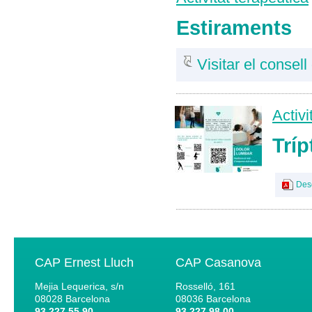
Estiraments
Visitar el consell
Activi
Tríp
Des
CAP Ernest Lluch
CAP Casanova
Mejia Lequerica, s/n
Rosselló, 161
08028
Barcelona
08036
Barcelona
93 227 55 90
93 227 98 00