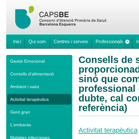
Inici
Qui som
Centres i serveis
Professionals
I
Consells de s
Gestió Emocional
proporcionad
Consells d'alimentació
sinó que comp
professional 
Ambient i salut
dubte, cal co
Activitat terapèutica
referència)
Gent gran
L'embaràs
Activitat terapèutica
Malaties infeccioses