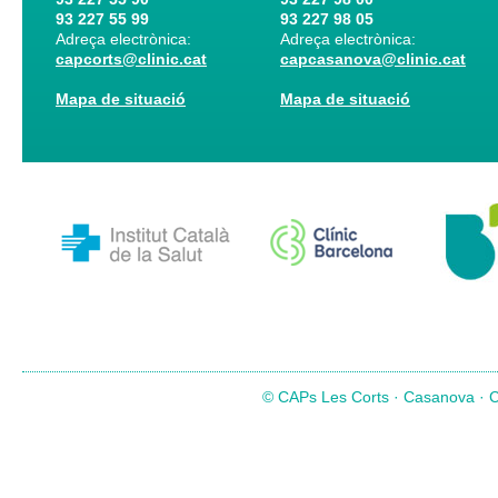
93 227 55 99
93 227 98 05
Adreça electrònica:
Adreça electrònica:
capcorts@clinic.cat
capcasanova@clinic.cat
Mapa de situació
Mapa de situació
© CAPs Les Corts · Casanova · Co