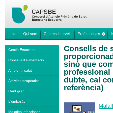
Inici
Qui som
Centres i serveis
Professionals
I
Consells de s
Gestió Emocional
proporcionad
Consells d'alimentació
sinó que comp
professional 
Ambient i salut
dubte, cal co
Activitat terapèutica
referència)
Gent gran
L'embaràs
Malal
Malaties infeccioses