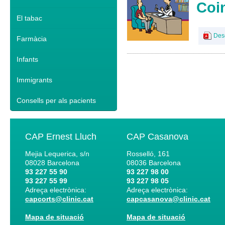
Coin
El tabac
Des
Farmàcia
Infants
Immigrants
Consells per als pacients
CAP Ernest Lluch
CAP Casanova
Mejia Lequerica, s/n
Rosselló, 161
08028
Barcelona
08036
Barcelona
93 227 55 90
93 227 98 00
93 227 55 99
93 227 98 05
Adreça electrònica:
Adreça electrònica:
capcorts@clinic.cat
capcasanova@clinic.cat
Mapa de situació
Mapa de situació