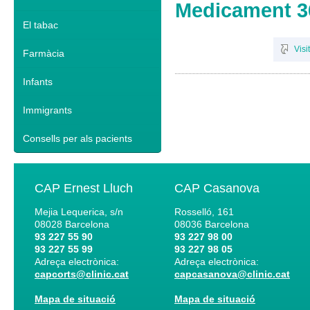
Medicament 36
El tabac
Visi
Farmàcia
Infants
Immigrants
Consells per als pacients
CAP Ernest Lluch
CAP Casanova
Mejia Lequerica, s/n
Rosselló, 161
08028
Barcelona
08036
Barcelona
93 227 55 90
93 227 98 00
93 227 55 99
93 227 98 05
Adreça electrònica:
Adreça electrònica:
capcorts@clinic.cat
capcasanova@clinic.cat
Mapa de situació
Mapa de situació