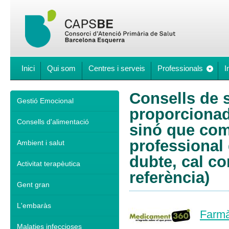
Inici
Qui som
Centres i serveis
Professionals
I
Consells de s
Gestió Emocional
proporcionad
Consells d'alimentació
sinó que comp
professional 
Ambient i salut
dubte, cal co
Activitat terapèutica
referència)
Gent gran
L'embaràs
Farmà
Malaties infeccioses