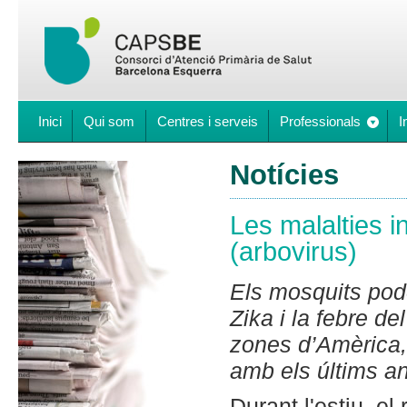
Inici
Qui som
Centres i serveis
Professionals
I
Notícies
Les malalties 
(arbovirus)
Els mosquits pod
Zika i la febre d
zones d’Amèrica,
amb els últims a
Durant l'estiu, el