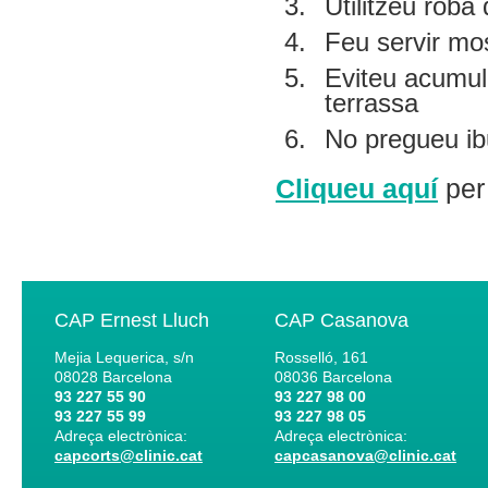
Utilitzeu roba 
Feu servir mos
Eviteu acumular
terrassa
No pregueu ib
Cliqueu aquí
per 
CAP Ernest Lluch
CAP Casanova
Mejia Lequerica, s/n
Rosselló, 161
08028
Barcelona
08036
Barcelona
93 227 55 90
93 227 98 00
93 227 55 99
93 227 98 05
Adreça electrònica:
Adreça electrònica:
capcorts@clinic.cat
capcasanova@clinic.cat