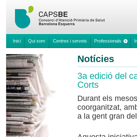
Inici
Qui som
Centres i serveis
Professionals
I
Notícies
3a edició del c
Corts
Durant els mesos 
coorganitzat, amb
a la gent gran del
Aquesta iniciativ