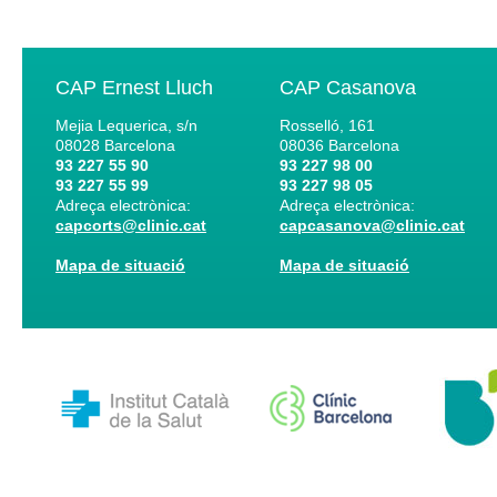
CAP Ernest Lluch
CAP Casanova
Mejia Lequerica, s/n
Rosselló, 161
08028
Barcelona
08036
Barcelona
93 227 55 90
93 227 98 00
93 227 55 99
93 227 98 05
Adreça electrònica:
Adreça electrònica:
capcorts@clinic.cat
capcasanova@clinic.cat
Mapa de situació
Mapa de situació