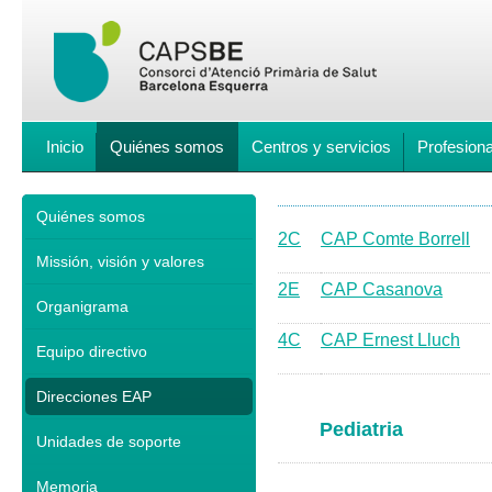
Inicio
Quiénes somos
Centros y servicios
Profesion
Quiénes somos
2C
CAP Comte Borrell
Missión, visión y valores
2E
CAP Casanova
Organigrama
4C
CAP
Ernest Lluch
Equipo directivo
Direcciones EAP
Pediatria
Unidades de soporte
Memoria