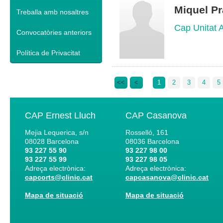
Miquel P
Treballa amb nosaltres
Cap Unitat A
Convocatòries anteriors
Política de Privacitat
<<
<
1
2
3
4
5
CAP Ernest Lluch
CAP Casanova
Mejia Lequerica, s/n
Rosselló, 161
08028
Barcelona
08036
Barcelona
93 227 55 90
93 227 98 00
93 227 55 99
93 227 98 05
Adreça electrònica:
Adreça electrònica:
capcorts@clinic.cat
capcasanova@clinic.cat
Mapa de situació
Mapa de situació