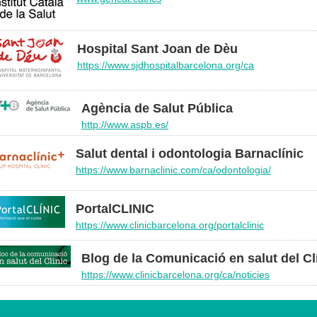
Hospital Sant Joan de Dèu
https://www.sjdhospitalbarcelona.org/ca
Agència de Salut Pública
http://www.aspb.es/
Salut dental i odontologia Barnaclínic
https://www.barnaclinic.com/ca/odontologia/
PortalCLINIC
https://www.clinicbarcelona.org/portalclinic
Blog de la Comunicació en salut del Cl
https://www.clinicbarcelona.org/ca/noticies