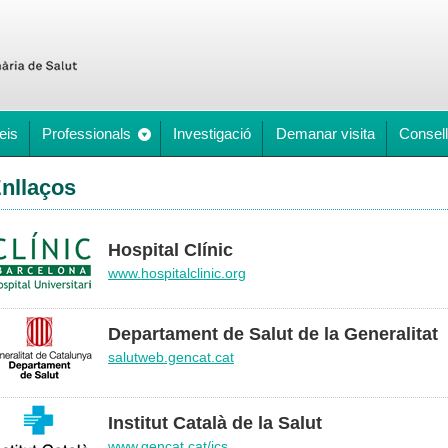
eis
Professionals
Investigació
Demanar visita
Consell
nllaços
Hospital Clínic
www.hospitalclinic.org
Departament de Salut de la Generalitat
salutweb.gencat.cat
Institut Català de la Salut
www.gencat.cat/ics