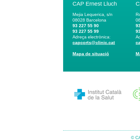
CAP Ernest Lluch
C
Mejia Lequerica, s/n
Ro
08028
Barcelona
0
93 227 55 90
93
93 227 55 99
93
Adreça electrònica:
Ad
capcorts@clinic.cat
c
Mapa de situació
M
© CA