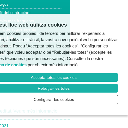
laços
fil del contractant
mits més freqüents
st lloc web utilitza cookies
tia de suggeriments
tzem cookies pròpies i de tercers per millorar l’experiència
essibilitat
ri, analitzar el trànsit, la vostra navegació al web i personalitzar
ntingut. Podeu “Acceptar totes les cookies”, “Configurar les
a legal
es” que voleu acceptar o bé “Rebutjar-les totes” (excepte les
al Ètic
es tècniques que són necessàries). Consulteu la nostra
ica de cookies
per obtenir més informació.
Accepta totes les cookies
Rebutjar-les totes
Configurar les cookies
/2021