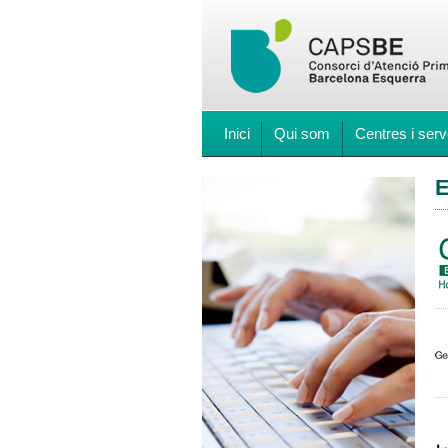
Inici
Qui som
Centres i serv
E