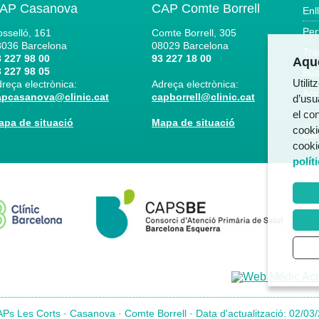
AP Casanova
CAP Comte Borrell
Enl
Per
sselló, 161
Comte Borrell, 305
8036
Barcelona
08029
Barcelona
Trà
 227 98 00
93 227 18 00
Aque
 227 98 05
Bús
Utili
reça electrònica:
Adreça electrònica:
Acc
apcasanova@clinic.cat
capborrell@clinic.cat
d’usua
el co
Not
apa de situació
Mapa de situació
cooki
Can
cooki
polít
Ps Les Corts · Casanova · Comte Borrell · Data d'actualització: 02/03