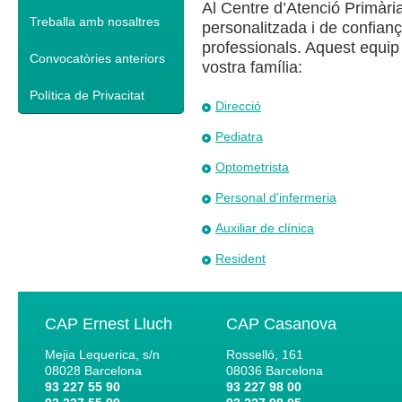
Al Centre d’Atenció Primària
Treballa amb nosaltres
personalitzada i de confian
professionals. Aquest equip
Convocatòries anteriors
vostra família:
Política de Privacitat
Direcció
Pediatra
Optometrista
Personal d'infermeria
Auxiliar de clínica
Resident
CAP Ernest Lluch
CAP Casanova
Mejia Lequerica, s/n
Rosselló, 161
08028
Barcelona
08036
Barcelona
93 227 55 90
93 227 98 00