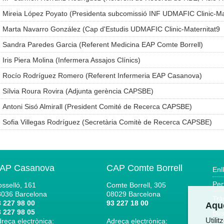
Mireia López Poyato (Presidenta subcomissió INF UDMAFIC Clinic-Mat
Marta Navarro González (Cap d'Estudis UDMAFIC Clinic-Maternitat9
Sandra Paredes Garcia (Referent Medicina EAP Comte Borrell)
Iris Piera Molina (Infermera Assajos Clínics)
Rocío Rodríguez Romero (Referent Infermeria EAP Casanova)
Sílvia Roura Rovira (Adjunta gerència CAPSBE)
Antoni Sisó Almirall (President Comité de Recerca CAPSBE)
Sofia Villegas Rodríguez (Secretària Comitè de Recerca CAPSBE)
AP Casanova
CAP Comte Borrell
Enl
Per
sselló, 161
Comte Borrell, 305
8036
Barcelona
08029
Barcelona
Trà
 227 98 00
93 227 18 00
Aque
 227 98 05
Bús
Utili
reça electrònica:
Adreça electrònica: