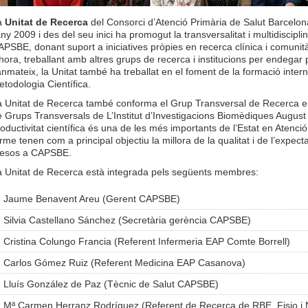
a
Unitat de Recerca
del Consorci d’Atenció Primària de Salut Barcel
any 2009 i des del seu inici ha promogut la transversalitat i multidiscipli
PSBE, donant suport a iniciatives pròpies en recerca clínica i comuni
hora, treballant amb altres grups de recerca i institucions per endegar 
nmateix, la Unitat també ha treballat en el foment de la formació inter
todologia Científica.
a Unitat de Recerca també conforma el Grup Transversal de Recerca en 
 Grups Transversals de L’Institut d’Investigacions Biomèdiques August
oductivitat científica és una de les més importants de l’Estat en Atenc
rme tenen com a principal objectiu la millora de la qualitat i de l’expect
tesos a CAPSBE.
a Unitat de Recerca està integrada pels següents membres:
Jaume Benavent Areu (Gerent CAPSBE)
Silvia Castellano Sánchez (Secretària gerència CAPSBE)
Cristina Colungo Francia (Referent Infermeria EAP Comte Borrell)
Carlos Gómez Ruiz (Referent Medicina EAP Casanova)
Lluís González de Paz (Tècnic de Salut CAPSBE)
Mª Carmen Herranz Rodríguez (Referent de Recerca de RBE, Fisio i N