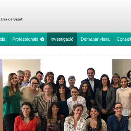
eis
Professionals
Investigació
Demanar visita
Consell