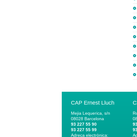
CAP Ernest Lluch
C
Mejia Lequerica, s/n
Ro
08028
Barcelona
0
93 227 55 90
93
93 227 55 99
93
Adreça electrònica:
Ad