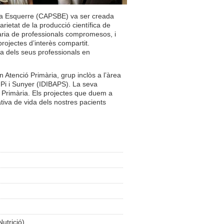
ona Esquerre (CAPSBE) va ser creada
narietat de la producció científica de
tària de professionals compromesos, i
projectes d’interès compartit.
na dels seus professionals en
Atenció Primària, grup inclòs a l’àrea
 Pi i Sunyer (IDIBAPS). La seva
ió Primària. Els projectes que duem a
ativa de vida dels nostres pacients
utrició)