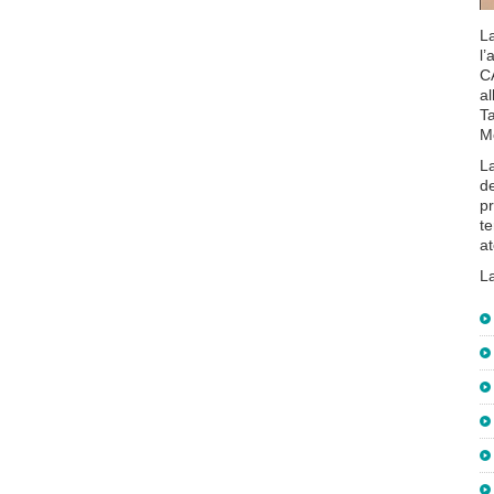
L
l’
CA
al
Ta
Me
L
de
pr
te
a
L