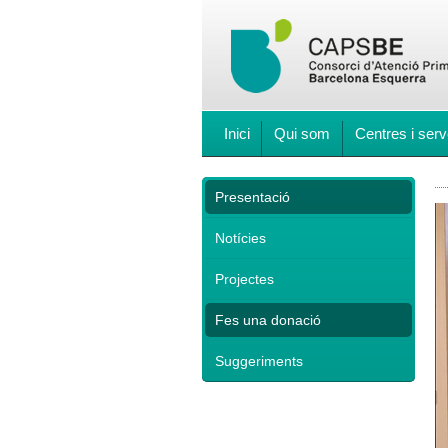
Inici
Qui som
Centres i serv
Presentació
Notícies
Projectes
Fes una donació
Suggeriments