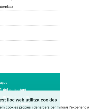
ernitat)
laços
fil del contractant
mits més freqüents
st lloc web utilitza cookies
tia de suggeriments
tzem cookies pròpies i de tercers per millorar l'experiència