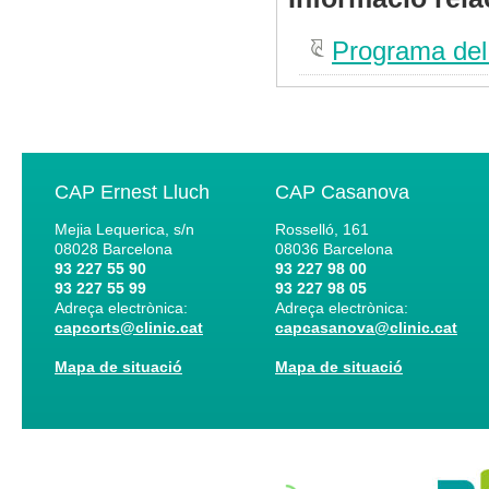
Programa del
CAP Ernest Lluch
CAP Casanova
Mejia Lequerica, s/n
Rosselló, 161
08028
Barcelona
08036
Barcelona
93 227 55 90
93 227 98 00
93 227 55 99
93 227 98 05
Adreça electrònica:
Adreça electrònica:
capcorts@clinic.cat
capcasanova@clinic.cat
Mapa de situació
Mapa de situació