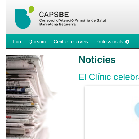
Inici
Qui som
Centres i serveis
Professionals
I
Notícies
El Clínic celebr