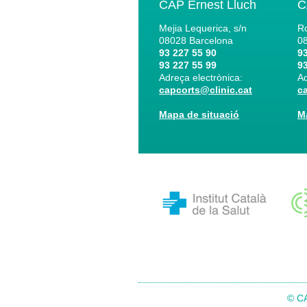
CAP Ernest Lluch
C
Mejia Lequerica, s/n
Ro
08028
Barcelona
0
93 227 55 90
93
93 227 55 99
93
Adreça electrònica:
Ad
capcorts@clinic.cat
c
Mapa de situació
M
© CA