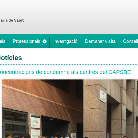
eis
Professionals
Investigació
Demanar visita
Consell
otícies
oncentracions de condemna als centres del CAPSBE