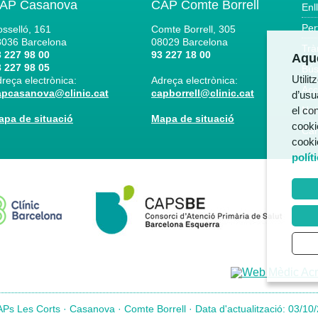
AP Casanova
CAP Comte Borrell
Enl
Per
sselló, 161
Comte Borrell, 305
8036
Barcelona
08029
Barcelona
Trà
 227 98 00
93 227 18 00
Aque
 227 98 05
Bús
Utili
reça electrònica:
Adreça electrònica:
Acc
apcasanova@clinic.cat
capborrell@clinic.cat
d’usua
Not
el co
apa de situació
Mapa de situació
cooki
Can
cooki
polít
Ps Les Corts · Casanova · Comte Borrell · Data d'actualització: 03/10