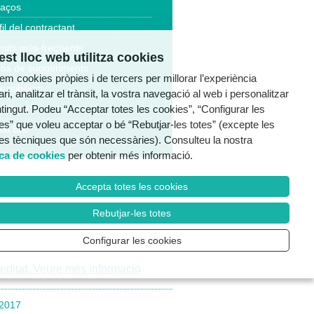
laços
fil del contractant
mits més freqüents
st lloc web utilitza cookies
tia de suggeriments
tzem cookies pròpies i de tercers per millorar l’experiència
essibilitat
ri, analitzar el trànsit, la vostra navegació al web i personalitzar
a legal
ntingut. Podeu “Acceptar totes les cookies”, “Configurar les
es” que voleu acceptar o bé “Rebutjar-les totes” (excepte les
al Ètic
es tècniques que són necessàries). Consulteu la nostra
ica de cookies
per obtenir més informació.
Accepta totes les cookies
Rebutjar-les totes
Configurar les cookies
/2017