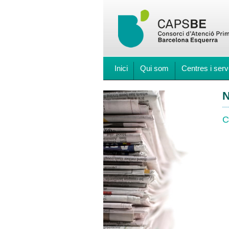
Inici
Qui som
Centres i serv
N
C