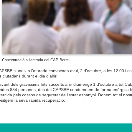
Concentració a l'entrada del CAP Borrell
PSBE s'uneix a l'aturada convocada avui, 2 d'octubre, a les 12.00 i c
s ciutadans durant el dia d'ahir.
vant dels gravíssims fets succeïts ahir diumenge 1 d'octubre a tot Cata
erides 884 persones, des del CAPSBE condemnem de forma enèrgica la vi
ercida pels cossos de seguretat de l'estat espanyol. Donem tot el nostr
sitgem la seva ràpida recuperació.