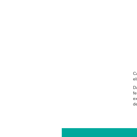
CA
el
Da
f
ex
de